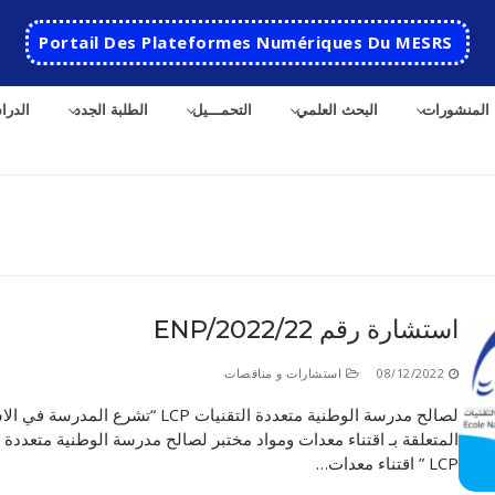
Portail Des Plateformes Numériques Du MESRS
المنشورات
البحث العلمي
التحمـــيل
الطلبة الجدد
الدرا
ث
استشارة رقم 22/ENP/2022
الرئيسية
08/12/2022
استشارات و مناقصات
المدرسة
لصالح مدرسة الوطنية متعددة التقنيات LCP “تشرع المد
المتعلقة بـ اقتناء معدات ومواد مختبر لصالح مدرسة الوطنية متعددة ا
مقدمة عن المدرسة
الأقســام
LCP ” اقتناء معدات…
تاريخ المدرسة
الهندسة الاتوماتكية
التعاون