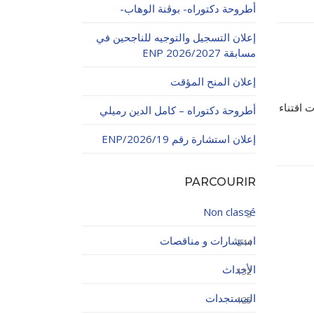
أطروحة دكتوراه- بوڨنة الوهاب-
إعلان التسجيل والتوجيه للناجحين في
مسابقة ENP 2026/2027
إعلان المنح المؤقت
 اقتناء
أطروحة دكتوراه – كامل الدين رميلي
اولاتية
إعلان استشارة رقم 19/ENP/2026
PARCOURIR
Non classé
3
استشارات و مناقصات
244
الأحداث
132
المستجدات
125