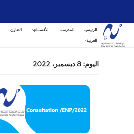
لتجاوز
لى
لمحتوى
الرئيسية
المدرسة
الأقســام
التعاون
العربية
اليوم:
8 ديسمبر، 2022
البح
عن: