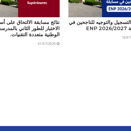
الأقــســــام الـتـحــضـيـريـــة
البرنامج الدراسي
عروض التكوين
التسجيل والتوجيه للناجحين في
نتائج مسابقة الالتحاق على أ
ENP 
الاختبار للطور الثاني بالمدرسة
التربصات
الوطنية متعددة التقنيات.
10/07
الشهادات
01/07/2026
نماذج ما بعد التدرج
ميثاق الأداب والأخلاقيات الجامعية