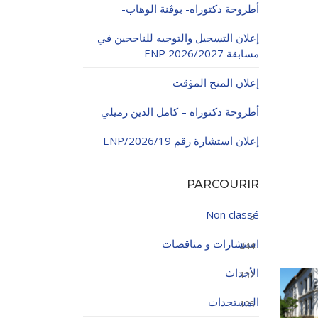
أطروحة دكتوراه- بوڨنة الوهاب-
إعلان التسجيل والتوجيه للناجحين في
مسابقة ENP 2026/2027
إعلان المنح المؤقت
أطروحة دكتوراه – كامل الدين رميلي
اولاتية
إعلان استشارة رقم 19/ENP/2026
PARCOURIR
Non classé
3
استشارات و مناقصات
244
الأحداث
132
المستجدات
125