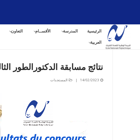
لتجاوز
لى
لمحتوى
الرئيسية
المدرسة
الأقســام
التعاون
العربية
نتائج مسابقة الدكتورالطور الثالث 2022-
البح
14/02/2023
|
المستجدات
عن: