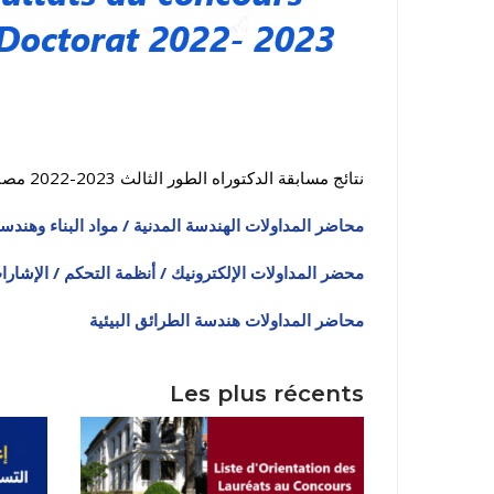
نتائج مسابقة الدكتوراه الطور الثالث 2023-2022 مصنفة حسب الجدارة بحسب المعدل العام المتحصل عليه
نيابة مديري
محاضر المداولات الهندسة المدنية / مواد البناء وهندسة
محضر المداولات الإلكترونيك / أنظمة التحكم / الإشارا
محاضر المداولات هندسة الطرائق البيئية
Les plus récents