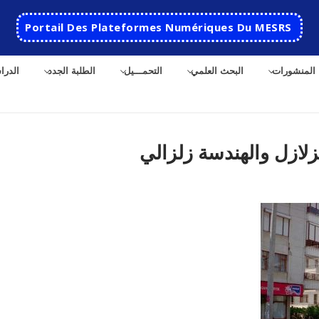
Portail Des Plateformes Numériques Du MESRS
المنشورات
البحث العلمي
التحمـــيل
الطلبة الجدد
الدرا
لازل والهندسة زلزالي
ث
الرئيسية
المدرسة
مقدمة عن المدرسة
الأقســام
تاريخ المدرسة
الهندسة الاتوماتكية
التعاون