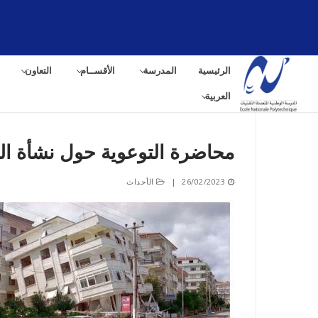
لتجاوز
لى
لمحتوى
الرئيسية
المدرسة
الأقســام
التعاون
العربية
محاضرة التوعوية حول نشأة الز
البح
26/02/2023
|
الأحداث
عن: