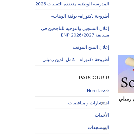
المدرسة الوطنية متعددة التقنيات 2026
أطروحة دكتوراه- بوڨنة الوهاب-
إعلان التسجيل والتوجيه للناجحين في
مسابقة ENP 2026/2027
إعلان المنح المؤقت
اولاتية
أطروحة دكتوراه – كامل الدين رميلي
PARCOURIR
Non classé
4
 رميلي
استشارات و مناقصات
244
الأحداث
132
المستجدات
125