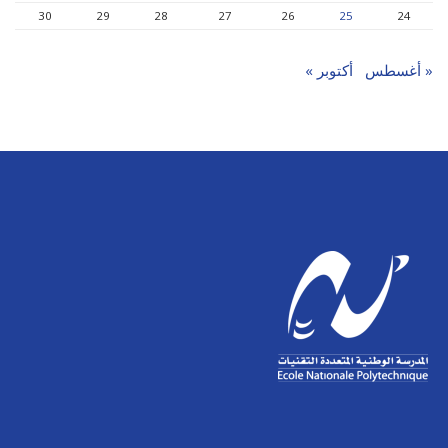
30
29
28
27
26
25
24
« أغسطس
أكتوبر »