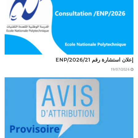
الأقــســــام الـتـحــضـيـريـــة
البرنامج الدراسي
عروض التكوين
التربصات
الشهادات
نماذج ما بعد التدرج
إعلان استشارة رقم 21/ENP/2026
ميثاق الأداب والأخلاقيات الجامعية
19/07/2026