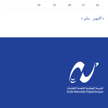
30
29
28
27
26
« أكتوبر
يناير »