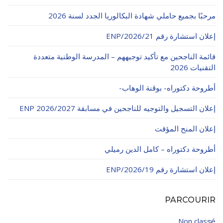
الأقــســــام الـتـحــضـيـريـــة
البرنامج الدراسي
مرحبًا بجميع حاملي شهادة البكالوريا الجدد لسنة 2026
عروض التكوين
إعلان استشارة رقم 21/ENP/2026
التربصات
قائمة الناجحين مع تأكيد توجيههم – المدرسة الوطنية متعددة
التقنيات 2026
الشهادات
أطروحة دكتوراه- بوڨنة الوهاب-
نماذج ما بعد التدرج
إعلان التسجيل والتوجيه للناجحين في مسابقة ENP 2026/2027
ميثاق الأداب والأخلاقيات الجامعية
إعلان المنح المؤقت
أطروحة دكتوراه – كامل الدين رميلي
إعلان استشارة رقم 19/ENP/2026
PARCOURIR
Non classé
3