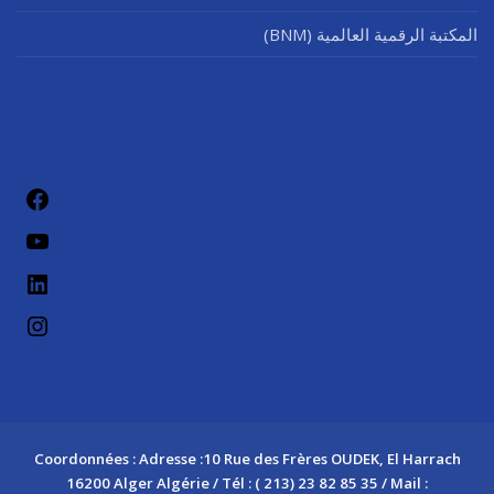
المكتبة الرقمية العالمية (BNM)
فيسب
يوتيو
لينكد إن
إنستج
Coordonnées : Adresse :10 Rue des Frères OUDEK, El Harrach
16200 Alger Algérie / Tél : ( 213) 23 82 85 35 / Mail :