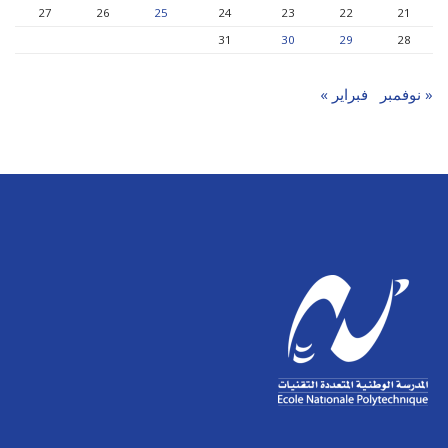
27
26
25
24
23
22
21
31
30
29
28
« نوفمبر
فبراير »