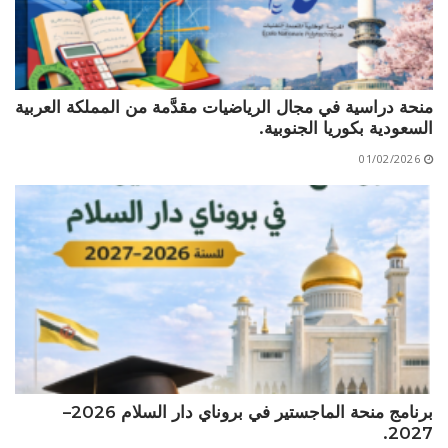
الأقــســــام الـتـحــضـيـريـــة
البرنامج الدراسي
عروض التكوين
التربصات
منحة دراسية في مجال الرياضيات مقدَّمة من المملكة العربية
السعودية بكوريا الجنوبية.
الشهادات
01/02/2026
نماذج ما بعد التدرج
ميثاق الأداب والأخلاقيات الجامعية
برنامج منحة الماجستير في بروناي دار السلام 2026–
2027.