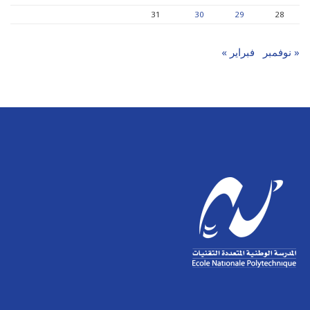
31
30
29
28
« نوفمبر
فبراير »