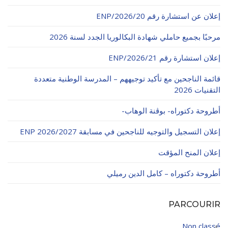
الأقــســــام الـتـحــضـيـريـــة
البرنامج الدراسي
إعلان عن استشارة رقم 20/ENP/2026
عروض التكوين
مرحبًا بجميع حاملي شهادة البكالوريا الجدد لسنة 2026
التربصات
إعلان استشارة رقم 21/ENP/2026
الشهادات
قائمة الناجحين مع تأكيد توجيههم – المدرسة الوطنية متعددة
التقنيات 2026
نماذج ما بعد التدرج
أطروحة دكتوراه- بوڨنة الوهاب-
ميثاق الأداب والأخلاقيات الجامعية
إعلان التسجيل والتوجيه للناجحين في مسابقة ENP 2026/2027
إعلان المنح المؤقت
أطروحة دكتوراه – كامل الدين رميلي
PARCOURIR
Non classé
4