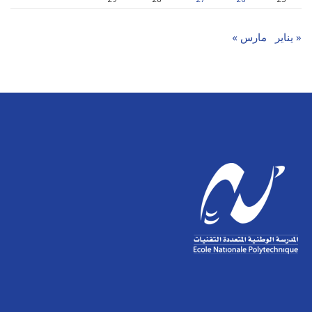
« يناير
مارس »