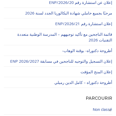
إعلان عن استشارة رقم 20/ENP/2026
الأقــســــام الـتـحــضـيـريـــة
البرنامج الدراسي
مرحبًا بجميع حاملي شهادة البكالوريا الجدد لسنة 2026
عروض التكوين
إعلان استشارة رقم 21/ENP/2026
التربصات
قائمة الناجحين مع تأكيد توجيههم – المدرسة الوطنية متعددة
الشهادات
التقنيات 2026
نماذج ما بعد التدرج
أطروحة دكتوراه- بوڨنة الوهاب-
ميثاق الأداب والأخلاقيات الجامعية
إعلان التسجيل والتوجيه للناجحين في مسابقة ENP 2026/2027
إعلان المنح المؤقت
أطروحة دكتوراه – كامل الدين رميلي
PARCOURIR
Non classé
4