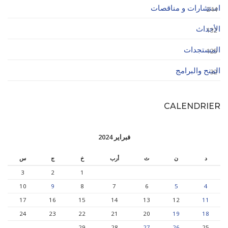
استشارات و مناقصات
244
الأحداث
132
المستجدات
125
المنح والبرامج
32
CALENDRIER
فبراير 2024
د
ن
ث
أرب
خ
ج
س
3
2
1
10
9
8
7
6
5
4
17
16
15
14
13
12
11
24
23
22
21
20
19
18
29
28
27
26
25