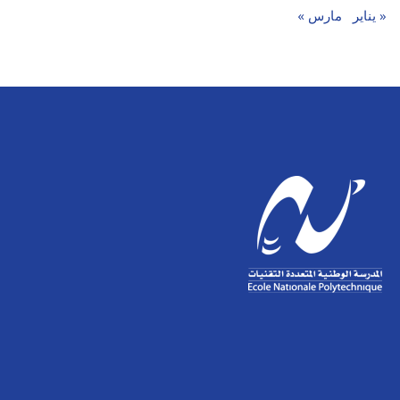
« يناير
مارس »