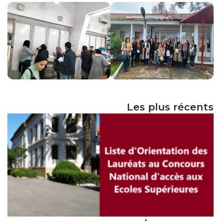
الأقــســــام الـتـحــضـيـريـــة
البرنامج الدراسي
عروض التكوين
التربصات
الشهادات
نماذج ما بعد التدرج
Les plus récents
ميثاق الأداب والأخلاقيات الجامعية