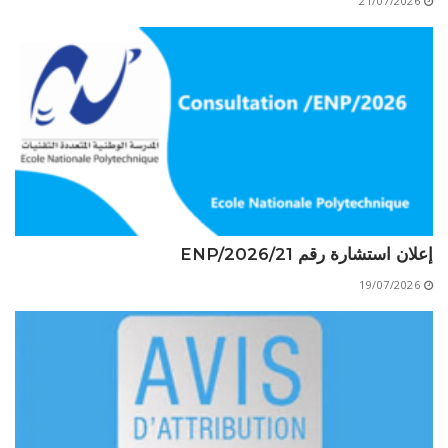
21/07/2026
الأقــســــام الـتـحــضـيـريـــة
البرنامج الدراسي
عروض التكوين
التربصات
الشهادات
نماذج ما بعد التدرج
ميثاق الأداب والأخلاقيات الجامعية
إعلان استشارة رقم 21/ENP/2026
19/07/2026