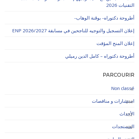
التقنيات 2026
أطروحة دكتوراه- بوڨنة الوهاب-
إعلان التسجيل والتوجيه للناجحين في مسابقة ENP 2026/2027
إعلان المنح المؤقت
أطروحة دكتوراه – كامل الدين رميلي
PARCOURIR
Non classé
4
استشارات و مناقصات
244
الأحداث
132
المستجدات
125
المنح والبرامج