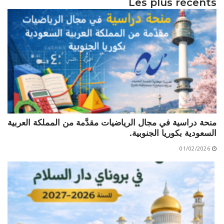
Les plus récents
الأقــســــام الـتـحــضـيـريـــة
البرنامج الدراسي
عروض التكوين
التربصات
الشهادات
نماذج ما بعد التدرج
ميثاق الأداب والأخلاقيات الجامعية
منحة دراسية في مجال الرياضيات مقدَّمة من المملكة العربية
السعودية بكوريا الجنوبية.
01/02/2026