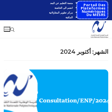
لتجاوز
منصة التعليم عن البعد
Portail Des
لى
Plateformes
انضم الى الحاضنة
Numériques
مركز تطوير المقاولاتية
لمحتوى
Du MESRS
المكتبة
البحث عن:
الشهر:
أكتوبر 2024
البحث
عن:
الرئيسية
المدرسة
مقدمة عن المدرسة
الأقســام
تاريخ المدرسة
الهندسة الاتوماتكية
التعاون