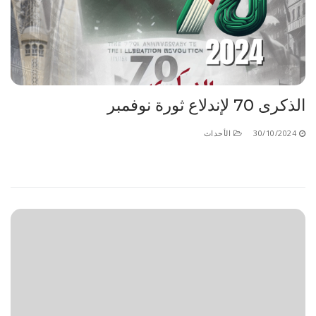
الأقــســــام الـتـحــضـيـريـــة
البرنامج الدراسي
عروض التكوين
التربصات
الشهادات
الذكرى 70 لإندلاع ثورة نوفمبر
نماذج ما بعد التدرج
30/10/2024
الأحداث
ميثاق الأداب والأخلاقيات الجامعية