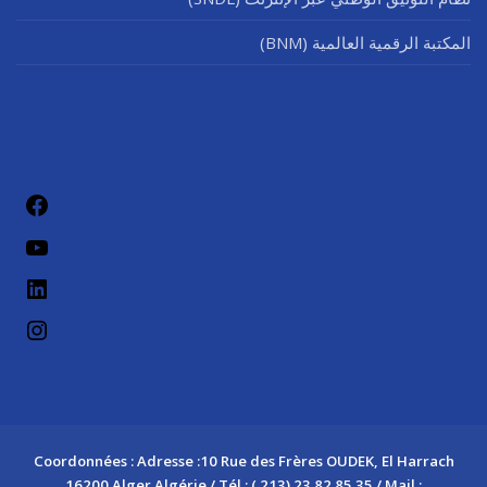
المكتبة الرقمية العالمية (BNM)
فيسب
يوتيو
لينكد إن
إنستج
Coordonnées : Adresse :10 Rue des Frères OUDEK, El Harrach
16200 Alger Algérie / Tél : ( 213) 23 82 85 35 / Mail :