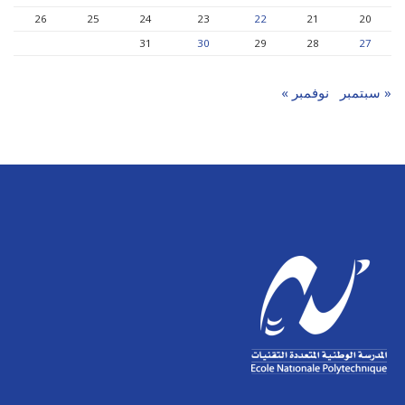
26
25
24
23
22
21
20
31
30
29
28
27
« سبتمبر
نوفمبر »