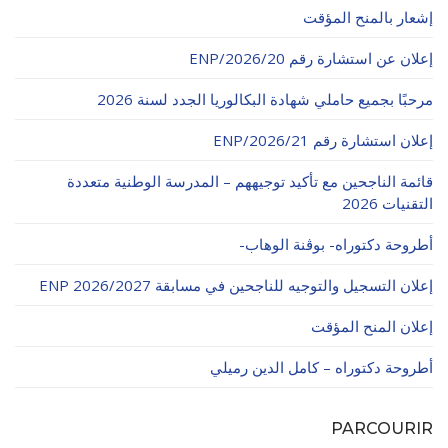
الأقــســــام الـتـحــضـيـريـــة
إشعار بالمنح المؤقت
البرنامج الدراسي
إعلان عن استشارة رقم 20/ENP/2026
عروض التكوين
التربصات
مرحبًا بجميع حاملي شهادة البكالوريا الجدد لسنة 2026
الشهادات
إعلان استشارة رقم 21/ENP/2026
نماذج ما بعد التدرج
قائمة الناجحين مع تأكيد توجيههم – المدرسة الوطنية متعددة
التقنيات 2026
ميثاق الأداب والأخلاقيات الجامعية
أطروحة دكتوراه- بوڨنة الوهاب-
إعلان التسجيل والتوجيه للناجحين في مسابقة ENP 2026/2027
إعلان المنح المؤقت
أطروحة دكتوراه – كامل الدين رميلي
PARCOURIR