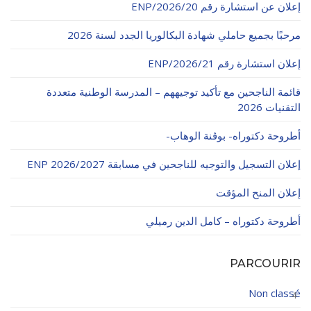
إعلان عن استشارة رقم 20/ENP/2026
الأقــســــام الـتـحــضـيـريـــة
البرنامج الدراسي
مرحبًا بجميع حاملي شهادة البكالوريا الجدد لسنة 2026
عروض التكوين
إعلان استشارة رقم 21/ENP/2026
التربصات
قائمة الناجحين مع تأكيد توجيههم – المدرسة الوطنية متعددة
الشهادات
التقنيات 2026
نماذج ما بعد التدرج
أطروحة دكتوراه- بوڨنة الوهاب-
ميثاق الأداب والأخلاقيات الجامعية
إعلان التسجيل والتوجيه للناجحين في مسابقة ENP 2026/2027
إعلان المنح المؤقت
أطروحة دكتوراه – كامل الدين رميلي
PARCOURIR
Non classé
4