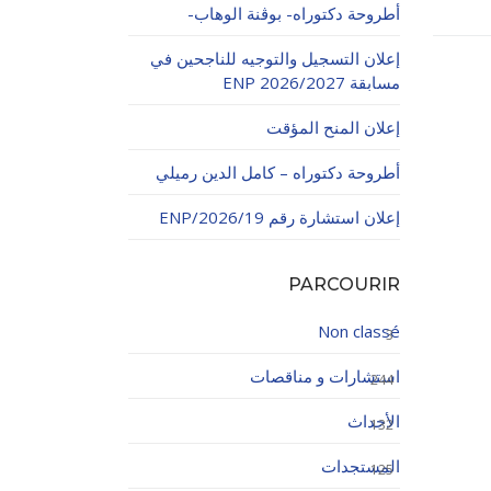
أطروحة دكتوراه- بوڨنة الوهاب-
إعلان التسجيل والتوجيه للناجحين في
مسابقة ENP 2026/2027
إعلان المنح المؤقت
أطروحة دكتوراه – كامل الدين رميلي
اولاتية
إعلان استشارة رقم 19/ENP/2026
PARCOURIR
Non classé
3
استشارات و مناقصات
244
الأحداث
132
المستجدات
125