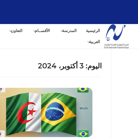
لتجاوز
لى
لمحتوى
الرئيسية
المدرسة
الأقســام
التعاون
العربية
اليوم:
3 أكتوبر، 2024
البح
عن: