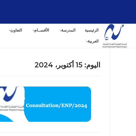
لتجاوز
لى
لمحتوى
الرئيسية
المدرسة
الأقســام
التعاون
العربية
اليوم:
15 أكتوبر، 2024
البح
عن: