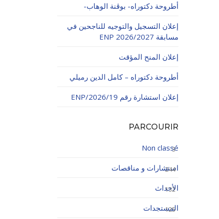
أطروحة دكتوراه- بوڨنة الوهاب-
إعلان التسجيل والتوجيه للناجحين في
مسابقة ENP 2026/2027
إعلان المنح المؤقت
أطروحة دكتوراه – كامل الدين رميلي
اولاتية
إعلان استشارة رقم 19/ENP/2026
PARCOURIR
Non classé
3
استشارات و مناقصات
244
الأحداث
132
المستجدات
125