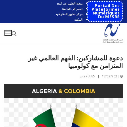
لتجاوز
منصة التعليم عن البعد
Portail Des
لى
Plateformes
انضم الى الحاضنة
Numériques
مركز تطوير المقاولاتية
لمحتوى
Du MESRS
المكتبة
دعوة للمشاركين: الفهم العالمي غير
البحث عن:
المتزامن مع كولومبيا
البحث
17/02/2025
|
الأحداث
عن:
الرئيسية
المدرسة
مقدمة عن المدرسة
الأقســام
تاريخ المدرسة
الهندسة الاتوماتكية
التعاون