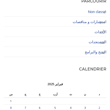
PARCOURIR
Non classé
4
استشارات و مناقصات
244
الأحداث
132
المستجدات
125
المنح والبرامج
32
CALENDRIER
فبراير 2025
د
ن
ث
أرب
خ
ج
س
1
8
7
6
5
4
3
2