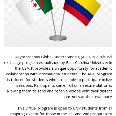
كلمة ترحيب
الهندسة الالكترونية
البرامج والمنح الدراسية
المنشورات
الهيكل التنظيمي
الهندسة الكهربائية
ERASMUS+
المجلات العلمية
البحث العلمي
المدريريات
الهندسة الكيميائية
جمعية تلاميذ و خريجي المدرسة الوطنية متعددة التقنيات
رسالة إعلام
المخابر
التحمـــيل
نيابة المديرية المكلفة بالتدريس والشهادات والتكوين المستمر
المصالح
هندسة مدنية
قائمة الشركاء
معلومات
فعاليات علمية
محضر اجتماع المجلس العلمي للمدرسة
الطلبة الجدد
نيابة مديرية تكوين الدكتوراه والبحث العلمي والتطوير
الأمانة العامة
هندسة البيئية
المكتبة
مؤتمر EGTDD الدولي 2025
محضر اجتماع مجلس المدرسة
الطلبة الجدد 2023
الدراسة في الجزائر
التكنولوجي والابتكار وترقية المقاولاتية
Asynchronous Global Understanding (AGU) is a cultural
الهندسة الميكانيكية
مديرية المستخدمين و التكوين و الأنشطة الثقافية و الرياضية
نوادي علمية
CICOMM-25
الرزنامة البيداغوجية للسنة الجامعية 2025/2026
الأبواب المفتوحة الافتراضية
الاتصال
exchange program established by East Carolina University in
نيابة مديرية نظم المعلومات والاتصالات والعلاقات الخارجية
the USA. It provides a unique opportunity for academic
هندسة الصناعية
مديرية الميزانية والمالية
معرض الصور
ISSPA2024
مسابقة الالتحاق بالطور الثاني للمدارس العليا 2024-2025
اتصال
العربية
collaboration with international students. The AGU program
هندسة التعدين
مركز الأنظمة والشبكات والتعليم المتلفز والتعليم عن بعد
حفلات التخرج
is tailored for students who are unable to participate in live
محاضر متميز في IEEE في ENP
الرزنامة البيداغوجية للسنة الجامعية 2024/2025
سجل
Fr
sessions. Participants can enroll on a secure platform,
الموارد المائية
البهو التكنولوجي
الجداول الزمنية 2024-2025
allowing them to send and receive videos with their distant
En
partners at their own pace.
مركز الطبع والسمعي البصري
السيطرة على المخاطر الصناعية والبيئية
شروط الإلتحاق بالمدرسة
This virtual program is open to ENP students from all
هندسة المعادن
القانون الداخلي
majors ( except for those in the 1st and 2nd preparatory