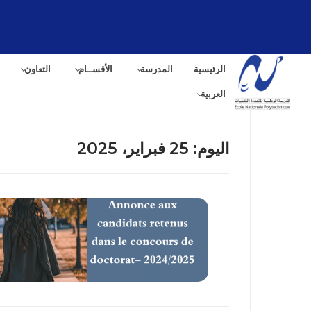
لتجاوز
لى
لمحتوى
الرئيسية
المدرسة
الأقســام
التعاون
العربية
اليوم:
25 فبراير، 2025
البح
عن: