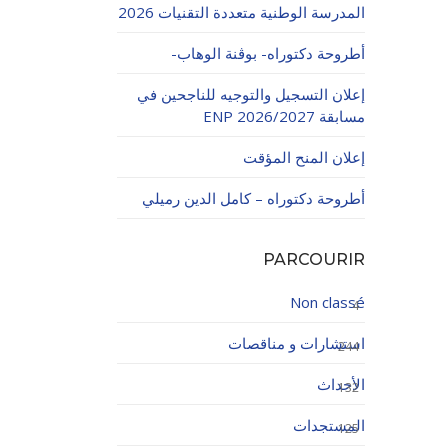
المدرسة الوطنية متعددة التقنيات 2026
أطروحة دكتوراه- بوڨنة الوهاب-
إعلان التسجيل والتوجيه للناجحين في
مسابقة ENP 2026/2027
إعلان المنح المؤقت
اولاتية
أطروحة دكتوراه – كامل الدين رميلي
PARCOURIR
Non classé
4
استشارات و مناقصات
244
الأحداث
132
المستجدات
125