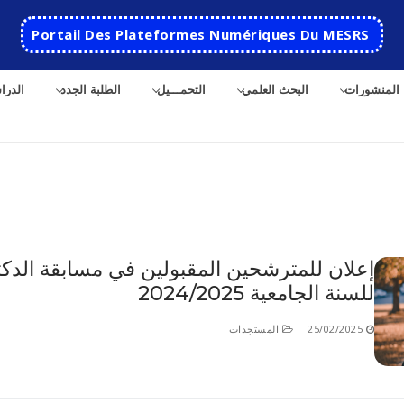
Portail Des Plateformes Numériques Du MESRS
المنشورات
البحث العلمي
التحمـــيل
الطلبة الجدد
الدرا
ث
إعلان للمترشحين المقبولين في مسابقة الدكت
للسنة الجامعية 2024/2025
الرئيسية
المدرسة
25/02/2025
المستجدات
مقدمة عن المدرسة
الأقســام
تاريخ المدرسة
الهندسة الاتوماتكية
التعاون