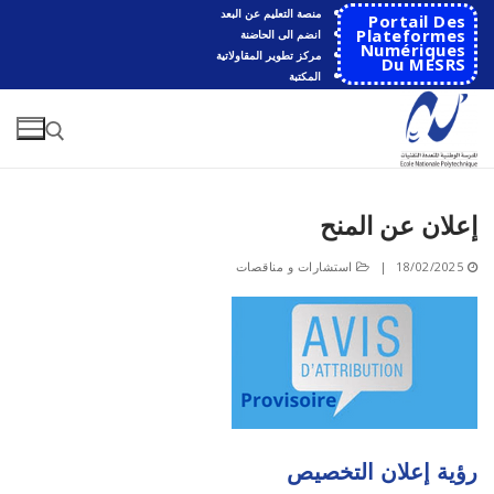
لتجاوز
منصة التعليم عن البعد
Portail Des
لى
Plateformes
انضم الى الحاضنة
Numériques
مركز تطوير المقاولاتية
لمحتوى
Du MESRS
المكتبة
إعلان عن المنح
البحث عن:
18/02/2025
|
استشارات و مناقصات
البحث
عن:
الرئيسية
المدرسة
مقدمة عن المدرسة
الأقســام
رؤية إعلان التخصيص
تاريخ المدرسة
الهندسة الاتوماتكية
التعاون