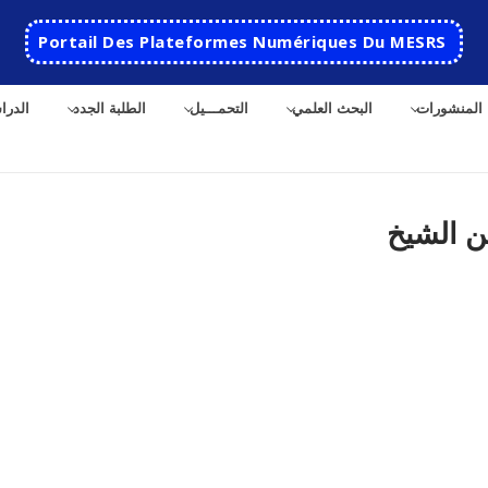
Portail Des Plateformes Numériques Du MESRS
المنشورات
البحث العلمي
التحمـــيل
الطلبة الجدد
الدرا
ن الشيخ
ث
الرئيسية
المدرسة
مقدمة عن المدرسة
الأقســام
تاريخ المدرسة
الهندسة الاتوماتكية
التعاون