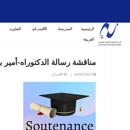
لتجاوز
لى
لمحتوى
الرئيسية
المدرسة
الأقســام
التعاون
العربية
مناقشة رسالة الدكتوراه-أمير ب
البح
23/02/2025
|
الأحداث
عن: