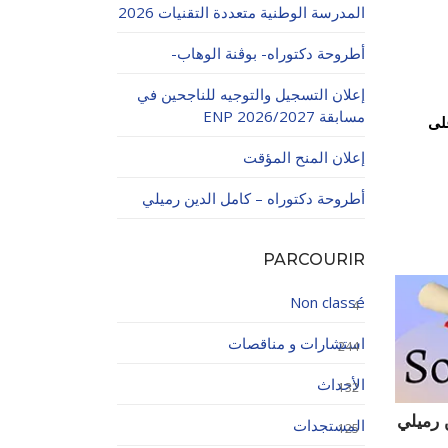
المدرسة الوطنية متعددة التقنيات 2026
أطروحة دكتوراه- بوڨنة الوهاب-
إعلان التسجيل والتوجيه للناجحين في
مسابقة ENP 2026/2027
2 فبراير 2025 على
إعلان المنح المؤقت
اولاتية
أطروحة دكتوراه – كامل الدين رميلي
PARCOURIR
Non classé
4
استشارات و مناقصات
244
الأحداث
132
 رميلي
المستجدات
125