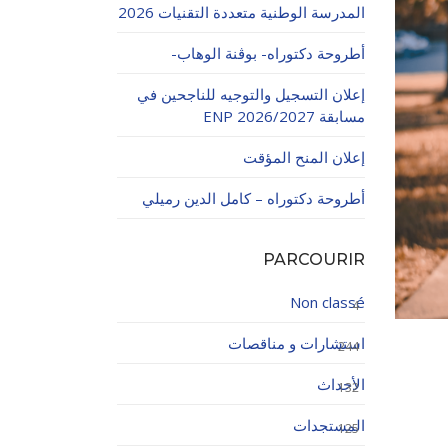
المدرسة الوطنية متعددة التقنيات 2026
أطروحة دكتوراه- بوڨنة الوهاب-
إعلان التسجيل والتوجيه للناجحين في
مسابقة ENP 2026/2027
إعلان المنح المؤقت
اولاتية
أطروحة دكتوراه – كامل الدين رميلي
PARCOURIR
Non classé
4
استشارات و مناقصات
244
الأحداث
132
المستجدات
125