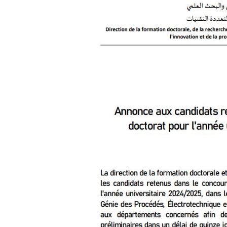
الأقــســــام الـتـحــضـيـريـــة
البرنامج الدراسي
عروض التكوين
التربصات
الشهادات
نماذج ما بعد التدرج
ميثاق الأداب والأخلاقيات الجامعية