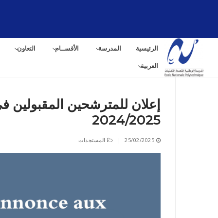
لتجاوز
لى
لمحتوى
الرئيسية
المدرسة
الأقســام
التعاون
العربية
إعلان للمترشحين المقبولين في
2024/2025
البح
عن:
25/02/2025
|
المستجدات