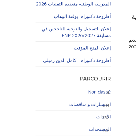
المدرسة الوطنية متعددة التقنيات 2026
ة
أطروحة دكتوراه- بوڨنة الوهاب-
إعلان التسجيل والتوجيه للناجحين في
مسابقة ENP 2026/2027
هائي لتقديم
إعلان المنح المؤقت
اولاتية
أطروحة دكتوراه – كامل الدين رميلي
PARCOURIR
Non classé
4
استشارات و مناقصات
244
الأحداث
132
المستجدات
125