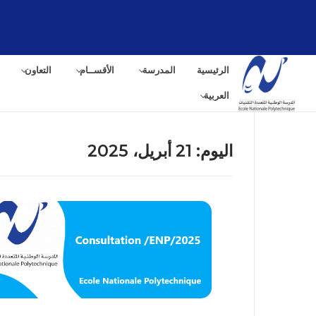
لتجاوز
لى
لمحتوى
الرئيسية
المدرسة
الأقســام
التعاون
العربية
اليوم:
21 أبريل، 2025
البح
عن: