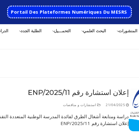
Portail Des Plateformes Numériques Du MESRS
المنشورات
البحث العلمي
التحمـــيل
الطلبة الجدد
الدرا
ث
إعلان استشارة رقم 11/ENP/2025
الرئيسية
21/04/2025
استشارات و مناقصات
المدرسة
دراسة ومتابعة أشغال الطرق لفائدة المدرسة الوطنية المتعددة التقن
إعلان استشارة رقم 11/ENP/2025
مقدمة عن المدرسة
الأقســام
تاريخ المدرسة
الهندسة الاتوماتكية
التعاون