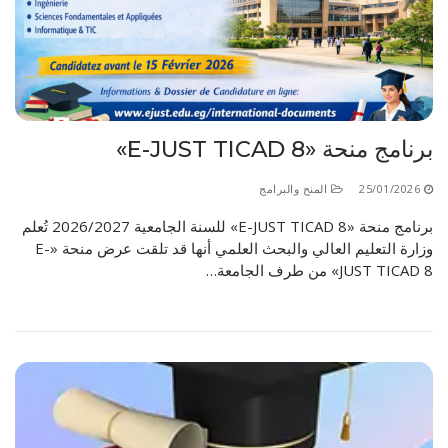
الأقــســــام الـتـحــضـيـريـــة
البرنامج الدراسي
عروض التكوين
التربصات
الشهادات
برنامج منحة «E-JUST TICAD 8»
نماذج ما بعد التدرج
25/01/2026
المنح والبرامج
ميثاق الأداب والأخلاقيات الجامعية
برنامج منحة «E-JUST TICAD 8» للسنة الجامعية 2026/2027 تُعلم
وزارة التعليم العالي والبحث العلمي أنها قد تلقت عرض منحة «E-
JUST TICAD 8» من طرف الجامعة…