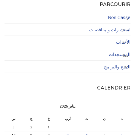
PARCOURIR
Non classé
3
استشارات و مناقصات
244
الأحداث
132
المستجدات
125
المنح والبرامج
32
CALENDRIER
يناير 2026
د
ن
ث
أرب
خ
ج
س
3
2
1