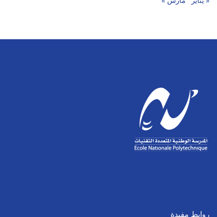
« يناير
مارس »
روابط مفيدة