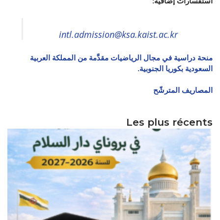
استفسارات إضافية:
الأقــســــام الـتـحــضـيـريـــة
البرنامج الدراسي
عروض التكوين
intl.admission@ksa.kaist.ac.kr
التربصات
منحة دراسية في مجال الرياضيات مقدَّمة من المملكة العربية
الشهادات
السعودية بكوريا الجنوبية.
نماذج ما بعد التدرج
المصاريف المترشّح
ميثاق الأداب والأخلاقيات الجامعية
Les plus récents