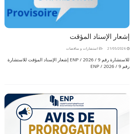
الأقــســــام الـتـحــضـيـريـــة
البرنامج الدراسي
عروض التكوين
التربصات
إشعار الإسناد المؤقت
الشهادات
21/05/2026
استشارات و مناقصات
نماذج ما بعد التدرج
للاستشارة رقم 9 / ENP / 2026 إشعار الإسناد المؤقت للاستشارة
ميثاق الأداب والأخلاقيات الجامعية
رقم 9 / ENP / 2026