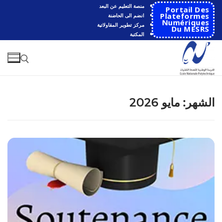
لتجاوز
منصة التعليم عن البعد
Portail Des
لى
Plateformes
انضم الى الحاضنة
Numériques
مركز تطوير المقاولاتية
لمحتوى
Du MESRS
المكتبة
البحث عن:
الشهر:
مايو 2026
البحث
عن:
الرئيسية
المدرسة
مقدمة عن المدرسة
الأقســام
تاريخ المدرسة
الهندسة الاتوماتكية
التعاون