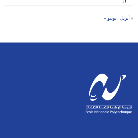
31
« أبريل
يونيو »