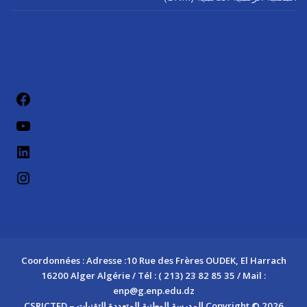
فيسب
يوتيو
لينكد إن
إنستج
Coordonnées : Adresse :10 Rue des Frères OUDEK, El Harrach
16200 Alger Algérie / Tél : ( 213) 23 82 85 35 / Mail :
enp@g.enp.edu.dz
Copyright © 2026 المدرسة الوطنية المتعددة التقنيات – CSRICTED