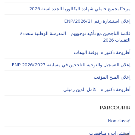
الأقــســــام الـتـحــضـيـريـــة
البرنامج الدراسي
مرحبًا بجميع حاملي شهادة البكالوريا الجدد لسنة 2026
عروض التكوين
إعلان استشارة رقم 21/ENP/2026
التربصات
قائمة الناجحين مع تأكيد توجيههم – المدرسة الوطنية متعددة
التقنيات 2026
الشهادات
أطروحة دكتوراه- بوڨنة الوهاب-
نماذج ما بعد التدرج
إعلان التسجيل والتوجيه للناجحين في مسابقة ENP 2026/2027
ميثاق الأداب والأخلاقيات الجامعية
إعلان المنح المؤقت
أطروحة دكتوراه – كامل الدين رميلي
PARCOURIR
Non classé
4
استشارات و مناقصات
244