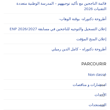
قائمة الناجحين مع تأكيد توجيههم – المدرسة الوطنية متعددة
التقنيات 2026
أطروحة دكتوراه- بوڨنة الوهاب-
إعلان التسجيل والتوجيه للناجحين في مسابقة ENP 2026/2027
إعلان المنح المؤقت
أطروحة دكتوراه – كامل الدين رميلي
PARCOURIR
Non classé
4
استشارات و مناقصات
244
الأحداث
132
المستجدات
125