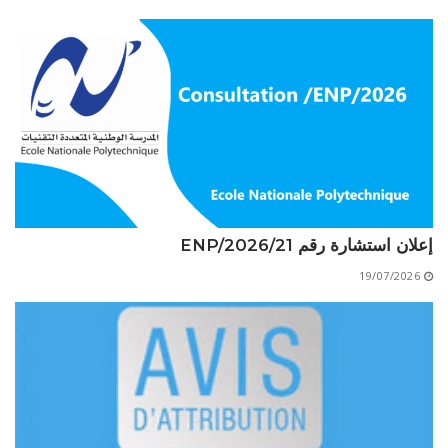
الأقــســــام الـتـحــضـيـريـــة
البرنامج الدراسي
عروض التكوين
التربصات
الشهادات
نماذج ما بعد التدرج
ميثاق الأداب والأخلاقيات الجامعية
إعلان استشارة رقم 21/ENP/2026
19/07/2026