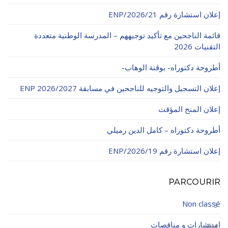
الأقــســــام الـتـحــضـيـريـــة
البرنامج الدراسي
إعلان استشارة رقم 21/ENP/2026
عروض التكوين
قائمة الناجحين مع تأكيد توجيههم – المدرسة الوطنية متعددة
التقنيات 2026
التربصات
أطروحة دكتوراه- بوڨنة الوهاب-
الشهادات
إعلان التسجيل والتوجيه للناجحين في مسابقة ENP 2026/2027
نماذج ما بعد التدرج
إعلان المنح المؤقت
ميثاق الأداب والأخلاقيات الجامعية
أطروحة دكتوراه – كامل الدين رميلي
إعلان استشارة رقم 19/ENP/2026
PARCOURIR
Non classé
3
استشارات و مناقصات
244