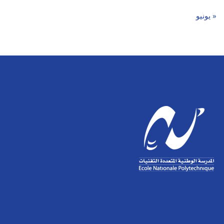
« يونيو