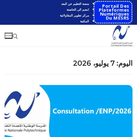
لتجاوز
منصة التعليم عن البعد
Portail Des
لى
Plateformes
انضم الى الحاضنة
Numériques
مركز تطوير المقاولاتية
لمحتوى
Du MESRS
المكتبة
البحث عن:
اليوم:
7 يوليو، 2026
البحث
عن:
الرئيسية
المدرسة
مقدمة عن المدرسة
الأقســام
تاريخ المدرسة
الهندسة الاتوماتكية
التعاون