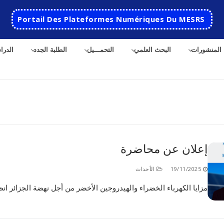
Portail Des Plateformes Numériques Du MESRS
المنشورات
البحث العلمي
التحمـــيل
الطلبة الجدد
الدرا
ث
إعلان عن محاضرة
الرئيسية
19/11/2025
الأحداث
المدرسة
مزايا الكهرباء الخضراء والهيدروجين الأخضر من أجل نهضة الجزائر انظ
مقدمة عن المدرسة
الأقســام
تاريخ المدرسة
الهندسة الاتوماتكية
التعاون