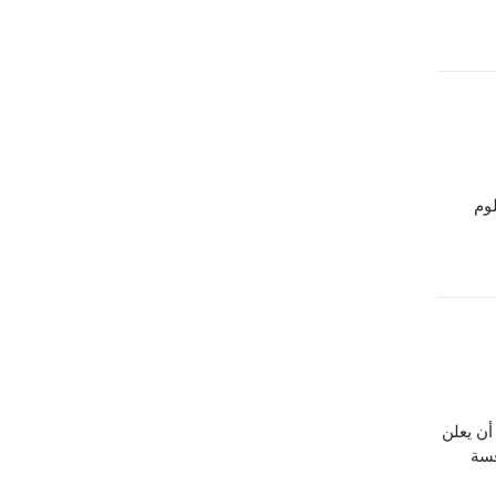
العلوم
ئر أن يعلن
Poly، وهي منافسة