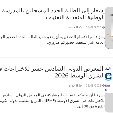
الأقــســــام الـتـحــضـيـريـــة
البرنامج الدراسي
إشعار إلى الطلبة الجدد المسجلين بالمدرسة
الوطنية المتعددة التقنيات
عروض التكوين
التربصات
08/09/2025
الأحداث
الشهادات
يسرّ قسم الأقسام التحضيرية أن يدعو جميع الطلبة الجدد لحضور الج
العامة التي ستعقد: حضوركم ضروري.
نماذج ما بعد التدرج
ميثاق الأداب والأخلاقيات الجامعية
المعرض الدولي السادس عشر للاختراعات ف
الشرق الوسط 2026
05/09/2025
الأحداث
يشرفنا أن نعلمكم بفتح باب المشاركة في المعرض الدولي السادس 
للاختراعات في الشرق الأوسط (IIFME)، المزمع تنظيمه بدولة
الفترة من 08 إلى…