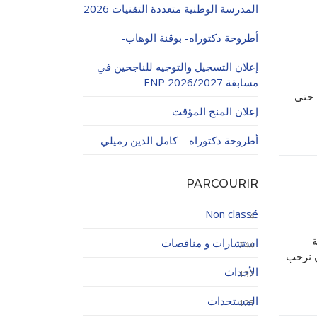
المدرسة الوطنية متعددة التقنيات 2026
أطروحة دكتوراه- بوڨنة الوهاب-
إعلان التسجيل والتوجيه للناجحين في
مسابقة ENP 2026/2027
تم تمديد فترة الدفع الإلكتروني إلى غاية يوم الثلاثاء 11 نوفمبر 2025 حتى
إعلان المنح المؤقت
اولاتية
أطروحة دكتوراه – كامل الدين رميلي
PARCOURIR
Non classé
4
ة
استشارات و مناقصات
244
ن نرحب
الأحداث
132
المستجدات
125