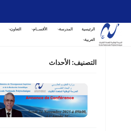
لتجاوز
لى
لمحتوى
الرئيسية
المدرسة
الأقســام
التعاون
العربية
التصنيف:
الأحداث
البح
عن: