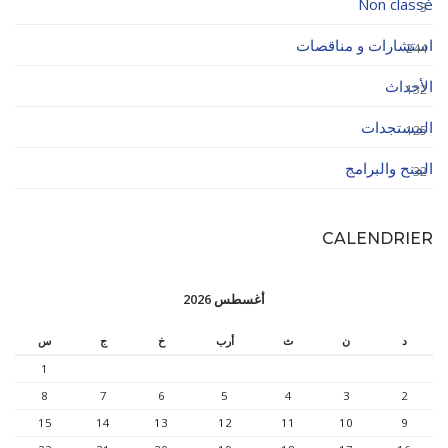
Non classé
3
استشارات و مناقصات
244
الأحداث
132
المستجدات
125
المنح والبرامج
32
CALENDRIER
أغسطس 2026
د
ن
ث
أرب
خ
ج
س
1
8
7
6
5
4
3
2
15
14
13
12
11
10
9