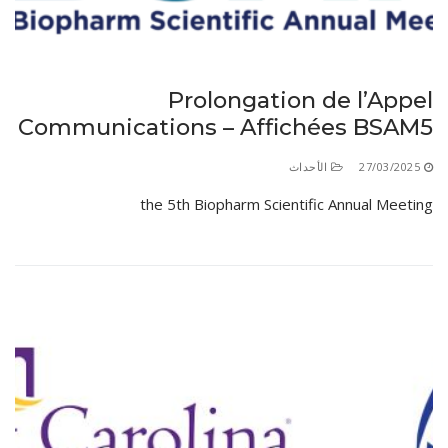
الأقــســــام الـتـحــضـيـريـــة
البرنامج الدراسي
عروض التكوين
Prolongation de l’Appel
التربصات
Communications – Affichées BSAM5
الشهادات
27/03/2025
الأحداث
نماذج ما بعد التدرج
the 5th Biopharm Scientific Annual Meeting
ميثاق الأداب والأخلاقيات الجامعية