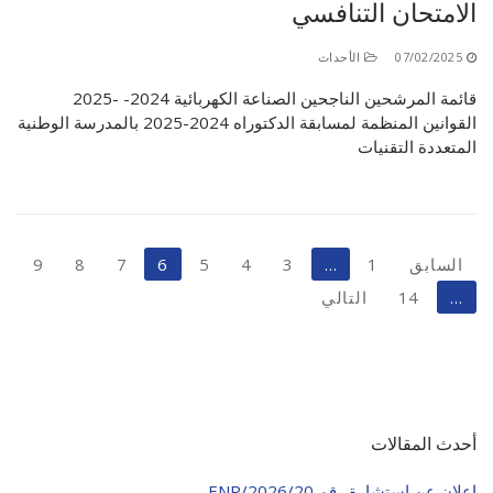
الامتحان التنافسي
07/02/2025
الأحداث
قائمة المرشحين الناجحين الصناعة الكهربائية 2024- -2025
القوانين المنظمة لمسابقة الدكتوراه 2024-2025 بالمدرسة الوطنية
المتعددة التقنيات
تعدد
السابق
1
…
3
4
5
6
7
8
9
صفحات
…
14
التالي
المقالات
أحدث المقالات
إعلان عن استشارة رقم 20/ENP/2026