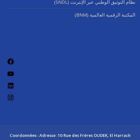
نظام التوثيق الوطني عبر الإنترنت (SNDL)
المكتبة الرقمية العالمية (BNM)
فيسب
يوتيو
لينكد إن
إنستج
Coordonnées : Adresse :10 Rue des Frères OUDEK, El Harrach