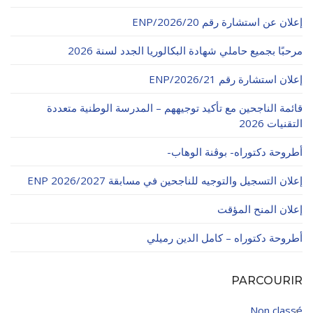
الأقــســــام الـتـحــضـيـريـــة
البرنامج الدراسي
إعلان عن استشارة رقم 20/ENP/2026
عروض التكوين
مرحبًا بجميع حاملي شهادة البكالوريا الجدد لسنة 2026
التربصات
إعلان استشارة رقم 21/ENP/2026
الشهادات
قائمة الناجحين مع تأكيد توجيههم – المدرسة الوطنية متعددة
التقنيات 2026
نماذج ما بعد التدرج
أطروحة دكتوراه- بوڨنة الوهاب-
ميثاق الأداب والأخلاقيات الجامعية
إعلان التسجيل والتوجيه للناجحين في مسابقة ENP 2026/2027
إعلان المنح المؤقت
أطروحة دكتوراه – كامل الدين رميلي
PARCOURIR
Non classé
4