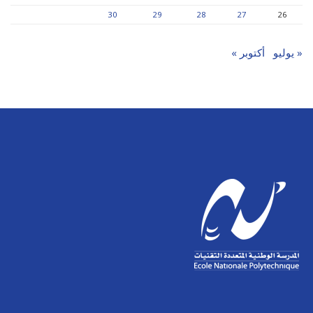
30
29
28
27
26
« يوليو
أكتوبر »