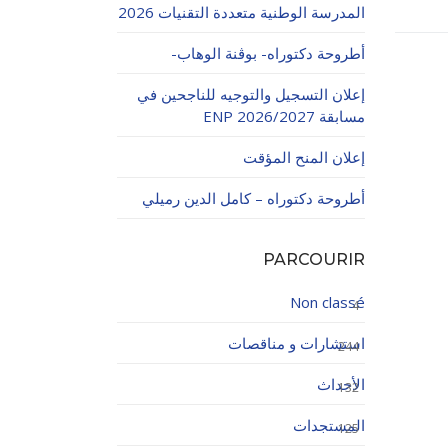
المدرسة الوطنية متعددة التقنيات 2026
أطروحة دكتوراه- بوڨنة الوهاب-
إعلان التسجيل والتوجيه للناجحين في
مسابقة ENP 2026/2027
إعلان المنح المؤقت
اولاتية
أطروحة دكتوراه – كامل الدين رميلي
PARCOURIR
Non classé
4
استشارات و مناقصات
244
الأحداث
132
المستجدات
125