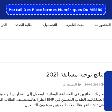
Portail Des Plateformes Numériques Du MESRS
المنشورات
البحث العلمي
التحمـــيل
الطلبة الجدد
الدرا
نتائج توجيه مسابقة 2021
الرئيسية
30/09/2021
المستجدات
المدرسة
مبروك للفائزين في المسابقة الوطنية للوصول إلى المدارس الوطنية
العليا.قائمة الطلاب المعينين في ENP انظر القائمةتصنيف الطل
مقدمة عن المدرسة
الأقســام
في ENP انقر هناالطلاب المعينين مدعوون للتسجيل…
تاريخ المدرسة
الهندسة الاتوماتكية
التعاون