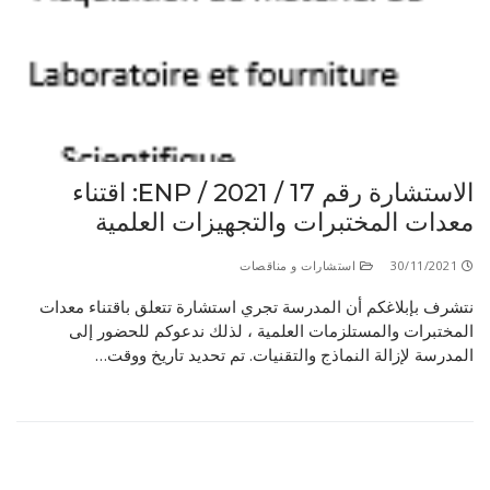
الأقــســــام الـتـحــضـيـريـــة
البرنامج الدراسي
عروض التكوين
التربصات
الشهادات
الاستشارة رقم 17 / ENP / 2021: اقتناء
نماذج ما بعد التدرج
معدات المختبرات والتجهيزات العلمية
ميثاق الأداب والأخلاقيات الجامعية
30/11/2021
استشارات و مناقصات
نتشرف بإبلاغكم أن المدرسة تجري استشارة تتعلق باقتناء معدات
المختبرات والمستلزمات العلمية ، لذلك ندعوكم للحضور إلى
المدرسة لإزالة النماذج والتقنيات. تم تحديد تاريخ ووقت…