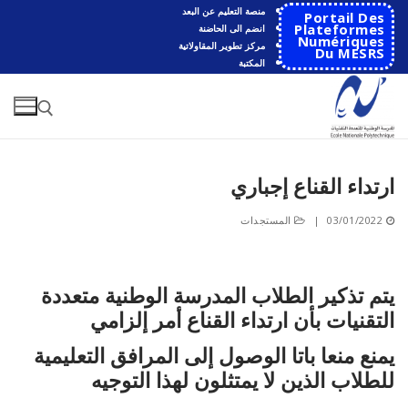
لتجاوز
منصة التعليم عن البعد
Portail Des
لى
Plateformes
انضم الى الحاضنة
Numériques
مركز تطوير المقاولاتية
لمحتوى
Du MESRS
المكتبة
ارتداء القناع إجباري
البحث عن:
03/01/2022
|
المستجدات
البحث
عن:
الرئيسية
يتم تذكير الطلاب المدرسة الوطنية متعددة
التقنيات بأن ارتداء القناع أمر إلزامي
المدرسة
يمنع منعا باتا الوصول إلى المرافق التعليمية
مقدمة عن المدرسة
الأقســام
للطلاب الذين لا يمتثلون لهذا التوجيه
تاريخ المدرسة
الهندسة الاتوماتكية
التعاون