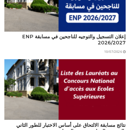
الأقــســــام الـتـحــضـيـريـــة
البرنامج الدراسي
عروض التكوين
التربصات
إعلان التسجيل والتوجيه للناجحين في مسابقة ENP
الشهادات
2026/2027
نماذج ما بعد التدرج
10/07/2026
ميثاق الأداب والأخلاقيات الجامعية
نتائج مسابقة الالتحاق على أساس الاختبار للطور الثاني