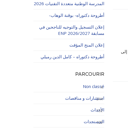
المدرسة الوطنية متعددة التقنيات 2026
أطروحة دكتوراه- بوڨنة الوهاب-
إعلان التسجيل والتوجيه للناجحين في
مسابقة ENP 2026/2027
إعلان المنح المؤقت
ية 2022) للوصول إلى
اولاتية
أطروحة دكتوراه – كامل الدين رميلي
PARCOURIR
Non classé
4
استشارات و مناقصات
244
الأحداث
132
المستجدات
125