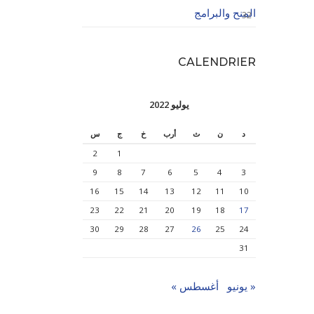
المنح والبرامج
32
CALENDRIER
يوليو 2022
د
ن
ث
أرب
خ
ج
س
2
1
9
8
7
6
5
4
3
16
15
14
13
12
11
10
23
22
21
20
19
18
17
30
29
28
27
26
25
24
31
« يونيو
أغسطس »