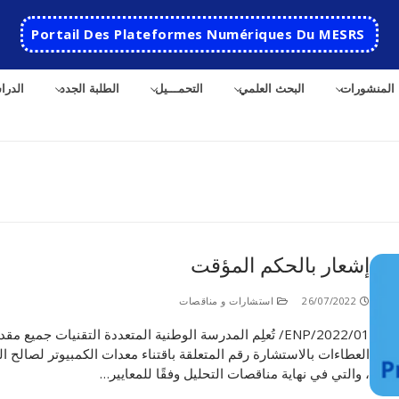
Portail Des Plateformes Numériques Du MESRS
المنشورات
البحث العلمي
التحمـــيل
الطلبة الجدد
الدرا
إشعار بالحكم المؤقت
الرئيسية
26/07/2022
استشارات و مناقصات
المدرسة
ENP/2022/01/ تُعلِم المدرسة الوطنية المتعددة التقنيات جميع م
العطاءات بالاستشارة رقم المتعلقة باقتناء معدات الكمبيوتر لصالح ا
مقدمة عن المدرسة
الأقســام
، والتي في نهاية مناقصات التحليل وفقًا للمعايير…
تاريخ المدرسة
الهندسة الاتوماتكية
التعاون