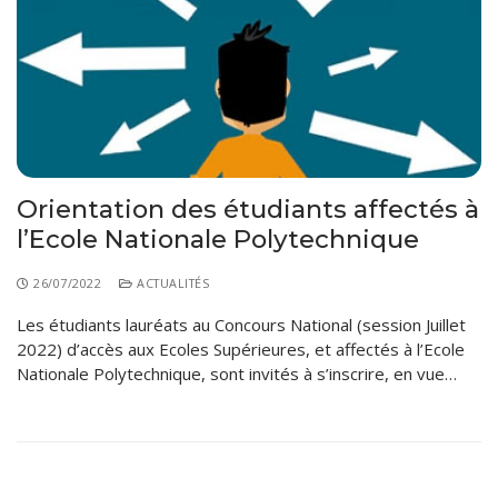
Règlements Intérieurs
Centre d’Impression et d’Audiovisuel
Classes Préparatoires
Programmes Pédagogiques
Formations assurées
Stages
Diplômes
Orientation des étudiants affectés à
Imprimés des œuvres Sociales
l’Ecole Nationale Polytechnique
Imprimes de post graduation
26/07/2022
ACTUALITÉS
Charte de Déontologie et D’éthique Universitaires
Les étudiants lauréats au Concours National (session Juillet
2022) d’accès aux Ecoles Supérieures, et affectés à l’Ecole
Nationale Polytechnique, sont invités à s’inscrire, en vue…