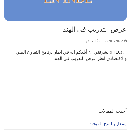
الأقــســــام الـتـحــضـيـريـــة
البرنامج الدراسي
عروض التكوين
عرض التدريب في الهند
التربصات
الشهادات
22/09/2022
المستجدات
… (ITEC) يشرفني أن أبلغكم أنه في إطار برنامج التعاون الفني
نماذج ما بعد التدرج
والاقتصادي انظر عرض التدريب في الهند
ميثاق الأداب والأخلاقيات الجامعية
أحدث المقالات
إشعار بالمنح المؤقت