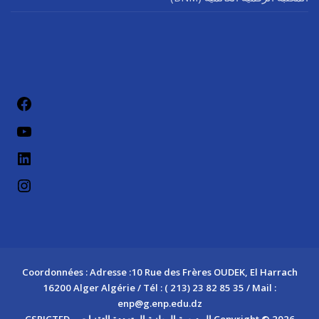
فيسب
يوتيو
لينكد إن
إنستج
Coordonnées : Adresse :10 Rue des Frères OUDEK, El Harrach
16200 Alger Algérie / Tél : ( 213) 23 82 85 35 / Mail :
enp@g.enp.edu.dz
Copyright © 2026 المدرسة الوطنية المتعددة التقنيات – CSRICTED