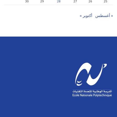
30
29
28
27
26
25
« أغسطس
أكتوبر »