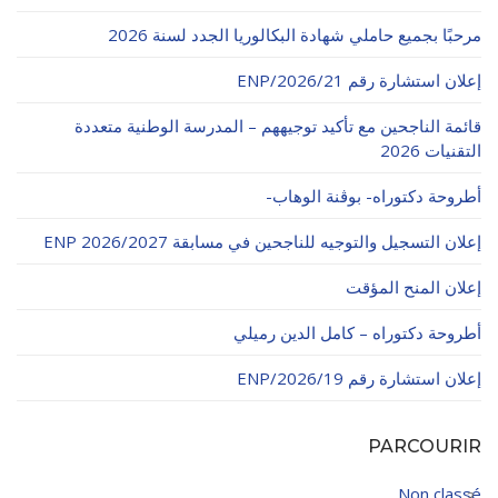
الأقــســــام الـتـحــضـيـريـــة
البرنامج الدراسي
مرحبًا بجميع حاملي شهادة البكالوريا الجدد لسنة 2026
عروض التكوين
إعلان استشارة رقم 21/ENP/2026
التربصات
قائمة الناجحين مع تأكيد توجيههم – المدرسة الوطنية متعددة
التقنيات 2026
الشهادات
أطروحة دكتوراه- بوڨنة الوهاب-
نماذج ما بعد التدرج
إعلان التسجيل والتوجيه للناجحين في مسابقة ENP 2026/2027
ميثاق الأداب والأخلاقيات الجامعية
إعلان المنح المؤقت
أطروحة دكتوراه – كامل الدين رميلي
إعلان استشارة رقم 19/ENP/2026
PARCOURIR
Non classé
3