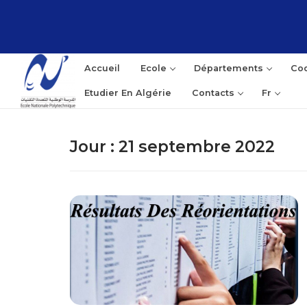
Aller
au
contenu
Accueil
Ecole
Départements
Coo
Etudier En Algérie
Contacts
Fr
Jour :
21 septembre 2022
Rec
: