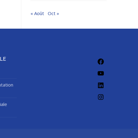
« Août
Oct »
Facebook
LE
YouTube
LinkedIn
tation
Instagram
iale