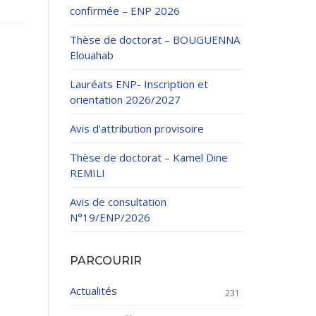
confirmée – ENP 2026
Thèse de doctorat – BOUGUENNA
Elouahab
Lauréats ENP- Inscription et
orientation 2026/2027
ation Continue
Avis d’attribution provisoire
éveloppement
riat
Thèse de doctorat – Kamel Dine
et sportives
REMILI
et des Relations
025.
Avis de consultation
N°19/ENP/2026
enseignement et
PARCOURIR
Actualités
231