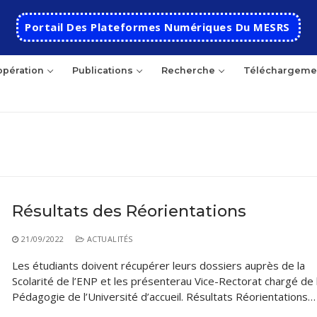
Portail Des Plateformes Numériques Du MESRS
pération
Publications
Recherche
Téléchargeme
hercher
Résultats des Réorientations
Accueil
21/09/2022
ACTUALITÉS
Ecole
Les étudiants doivent récupérer leurs dossiers auprès de la
Scolarité de l’ENP et les présenterau Vice-Rectorat chargé de 
Présentation
Départements
Pédagogie de l’Université d’accueil. Résultats Réorientations…
Histoire de l’école
Automatique
Coopération