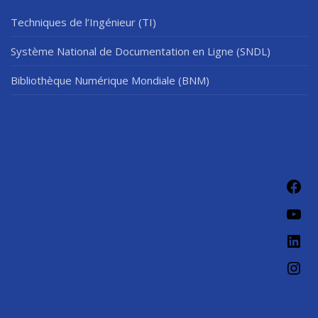
Techniques de l’Ingénieur (TI)
Système National de Documentation en Ligne (SNDL)
Bibliothèque Numérique Mondiale (BNM)
Fac
You
Link
Ins