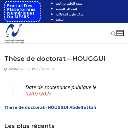
Aller
منصة التعليم عن البعد
Portail Des
au
Plateformes
انضم الى الحاضنة
Numériques
مركز تطوير المقاولاتية
contenu
Du MESRS
المكتبة
Thèse de doctorat – HOUGGUI
Rechercher :
26/06/2025
|
ÉVÈNEMENTS
Rechercher
:
Date de soutenance publique le
Accueil
02/07/2025
Ecole
Thèse de doctorat -HOUGGUI Abdelfattah
Présentation
Départements
Histoire de l’école
Automatique
Les plus récents
Coopération