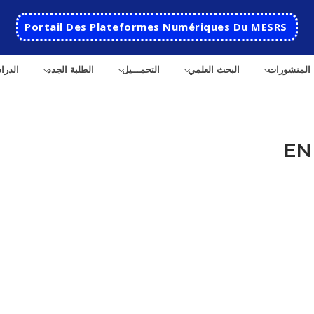
Portail Des Plateformes Numériques Du MESRS
المنشورات
البحث العلمي
التحمـــيل
الطلبة الجدد
الدرا
ث
الرئيسية
المدرسة
مقدمة عن المدرسة
الأقســام
تاريخ المدرسة
الهندسة الاتوماتكية
التعاون