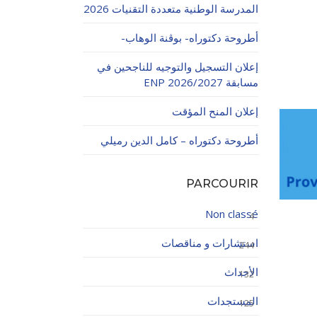
المدرسة الوطنية متعددة التقنيات 2026
أطروحة دكتوراه- بوڨنة الوهاب-
إعلان التسجيل والتوجيه للناجحين في
مسابقة ENP 2026/2027
إعلان المنح المؤقت
اولاتية
أطروحة دكتوراه – كامل الدين رميلي
PARCOURIR
Non classé
4
استشارات و مناقصات
244
الأحداث
132
المستجدات
125