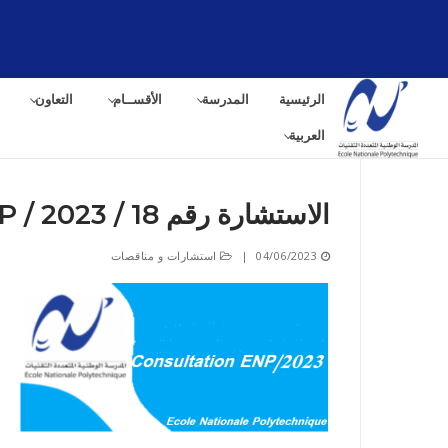
لتجاوز
لى
لمحتوى
الرئيسية
المدرسة
الأقســام
التعاون
العربية
الاستشارة رقم 18 / ENP / 2023
البح
04/06/2023
|
استشارات و مناقصات
عن: