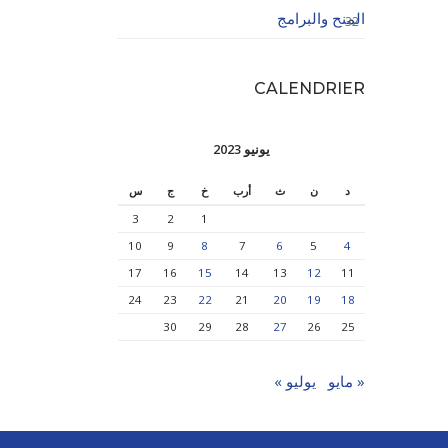
المنح والبرامج
32
CALENDRIER
يونيو 2023
د
ن
ث
أرب
خ
ج
س
3
2
1
10
9
8
7
6
5
4
17
16
15
14
13
12
11
24
23
22
21
20
19
18
30
29
28
27
26
25
« مايو
يوليو »