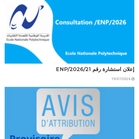
الأقــســــام الـتـحــضـيـريـــة
البرنامج الدراسي
عروض التكوين
التربصات
الشهادات
نماذج ما بعد التدرج
ميثاق الأداب والأخلاقيات الجامعية
إعلان استشارة رقم 21/ENP/2026
19/07/2026