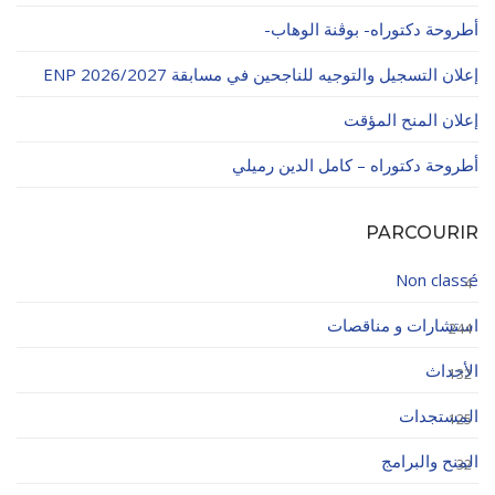
أطروحة دكتوراه- بوڨنة الوهاب-
إعلان التسجيل والتوجيه للناجحين في مسابقة ENP 2026/2027
إعلان المنح المؤقت
أطروحة دكتوراه – كامل الدين رميلي
PARCOURIR
Non classé
4
استشارات و مناقصات
244
الأحداث
132
المستجدات
125
المنح والبرامج
32