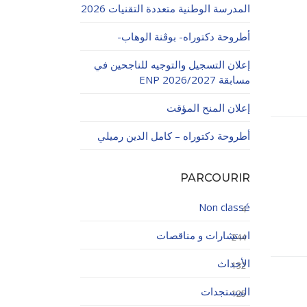
المدرسة الوطنية متعددة التقنيات 2026
أطروحة دكتوراه- بوڨنة الوهاب-
إعلان التسجيل والتوجيه للناجحين في
مسابقة ENP 2026/2027
إعلان المنح المؤقت
اولاتية
أطروحة دكتوراه – كامل الدين رميلي
PARCOURIR
Non classé
4
استشارات و مناقصات
244
الأحداث
132
المستجدات
125