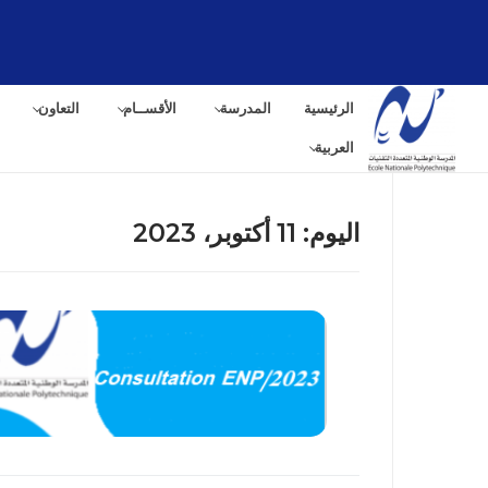
لتجاوز
لى
لمحتوى
الرئيسية
المدرسة
الأقســام
التعاون
العربية
اليوم:
11 أكتوبر، 2023
البح
عن: