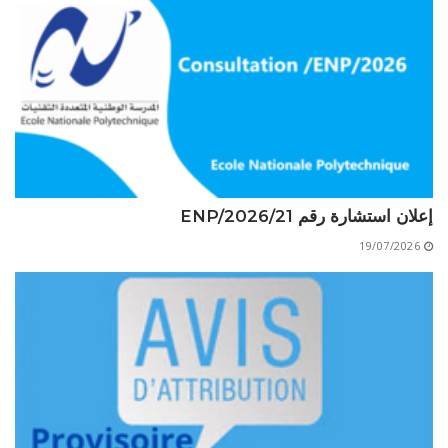
الأقــســــام الـتـحــضـيـريـــة
البرنامج الدراسي
عروض التكوين
التربصات
الشهادات
نماذج ما بعد التدرج
إعلان استشارة رقم 21/ENP/2026
ميثاق الأداب والأخلاقيات الجامعية
19/07/2026