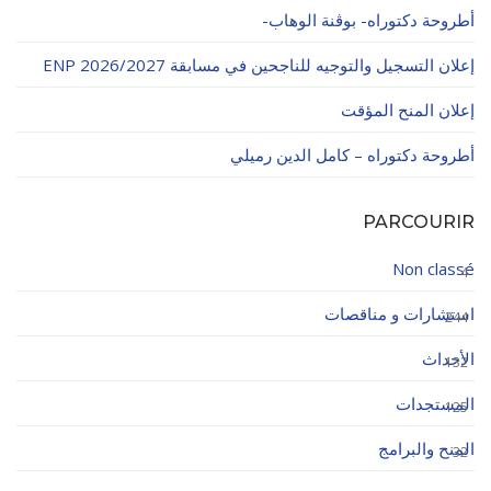
أطروحة دكتوراه- بوڨنة الوهاب-
إعلان التسجيل والتوجيه للناجحين في مسابقة ENP 2026/2027
إعلان المنح المؤقت
أطروحة دكتوراه – كامل الدين رميلي
PARCOURIR
Non classé
4
استشارات و مناقصات
244
الأحداث
132
المستجدات
125
المنح والبرامج
32