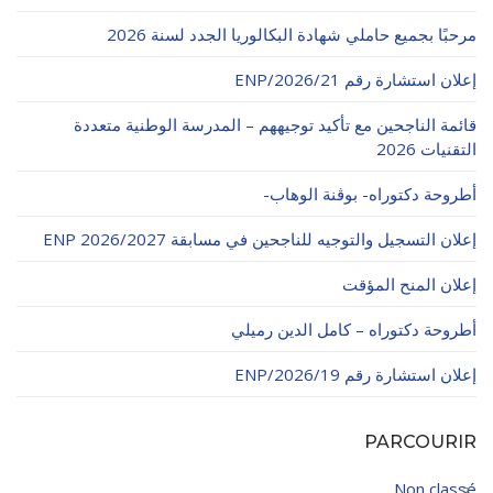
الأقــســــام الـتـحــضـيـريـــة
البرنامج الدراسي
مرحبًا بجميع حاملي شهادة البكالوريا الجدد لسنة 2026
عروض التكوين
إعلان استشارة رقم 21/ENP/2026
التربصات
قائمة الناجحين مع تأكيد توجيههم – المدرسة الوطنية متعددة
التقنيات 2026
الشهادات
أطروحة دكتوراه- بوڨنة الوهاب-
نماذج ما بعد التدرج
إعلان التسجيل والتوجيه للناجحين في مسابقة ENP 2026/2027
ميثاق الأداب والأخلاقيات الجامعية
إعلان المنح المؤقت
أطروحة دكتوراه – كامل الدين رميلي
إعلان استشارة رقم 19/ENP/2026
PARCOURIR
Non classé
3