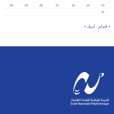
30
29
28
27
26
25
24
31
« فبراير
أبريل »