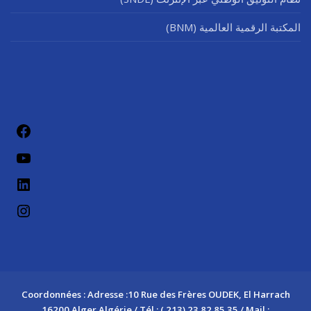
المكتبة الرقمية العالمية (BNM)
فيسب
يوتيو
لينكد إن
إنستج
Coordonnées : Adresse :10 Rue des Frères OUDEK, El Harrach
16200 Alger Algérie / Tél : ( 213) 23 82 85 35 / Mail :