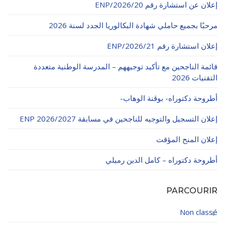
إعلان عن استشارة رقم 20/ENP/2026
الأقــســــام الـتـحــضـيـريـــة
البرنامج الدراسي
مرحبًا بجميع حاملي شهادة البكالوريا الجدد لسنة 2026
عروض التكوين
إعلان استشارة رقم 21/ENP/2026
التربصات
قائمة الناجحين مع تأكيد توجيههم – المدرسة الوطنية متعددة
الشهادات
التقنيات 2026
نماذج ما بعد التدرج
أطروحة دكتوراه- بوڨنة الوهاب-
ميثاق الأداب والأخلاقيات الجامعية
إعلان التسجيل والتوجيه للناجحين في مسابقة ENP 2026/2027
إعلان المنح المؤقت
أطروحة دكتوراه – كامل الدين رميلي
PARCOURIR
Non classé
4