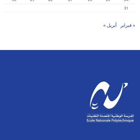
31
« فبراير
أبريل »