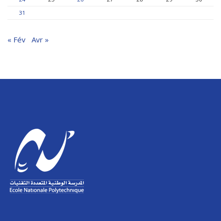
31
« Fév
Avr »