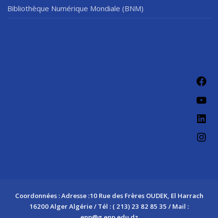
Bibliothèque Numérique Mondiale (BNM)
Fac
You
Link
Ins
Coordonnées : Adresse :10 Rue des Frères OUDEK, El Harrach
16200 Alger Algérie / Tél : ( 213) 23 82 85 35 / Mail :
enp@g.enp.edu.dz