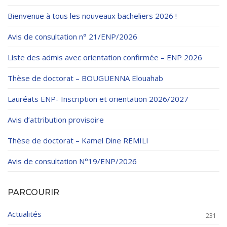
Règlements Intérieurs
Centre d’Impression et d’Audiovisuel
Classes Préparatoires
Bienvenue à tous les nouveaux bacheliers 2026 !
Programmes Pédagogiques
Avis de consultation n° 21/ENP/2026
Formations assurées
Liste des admis avec orientation confirmée – ENP 2026
Stages
Thèse de doctorat – BOUGUENNA Elouahab
Diplômes
Lauréats ENP- Inscription et orientation 2026/2027
Imprimés des œuvres Sociales
Avis d’attribution provisoire
Imprimes de post graduation
Thèse de doctorat – Kamel Dine REMILI
Charte de Déontologie et D’éthique Universitaires
Avis de consultation N°19/ENP/2026
PARCOURIR
Actualités
231