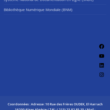
Bibliothèque Numérique Mondiale (BNM)
Fac
You
Link
Ins
Coordonnées : Adresse :10 Rue des Frères OUDEK, El Harrach
16200 Alger Algérie / Tél : ( 213) 23 82 85 35 / Mail :