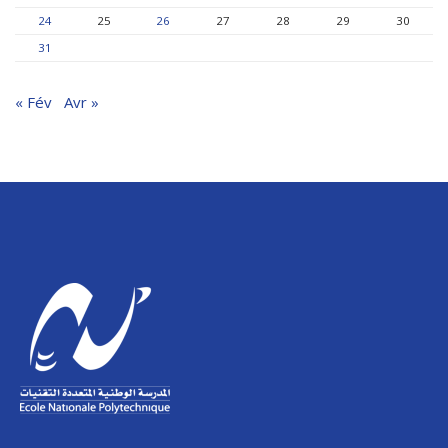
24
25
26
27
28
29
30
31
« Fév
Avr »