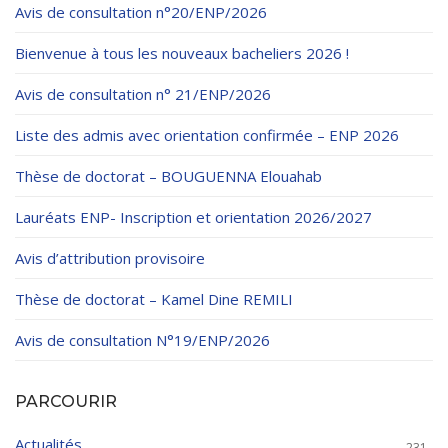
Règlements Intérieurs
Centre d’Impression et d’Audiovisuel
Avis de consultation n°20/ENP/2026
Classes Préparatoires
Programmes Pédagogiques
Bienvenue à tous les nouveaux bacheliers 2026 !
Formations assurées
Avis de consultation n° 21/ENP/2026
Stages
Liste des admis avec orientation confirmée – ENP 2026
Diplômes
Thèse de doctorat – BOUGUENNA Elouahab
Imprimés des œuvres Sociales
Lauréats ENP- Inscription et orientation 2026/2027
Imprimes de post graduation
Avis d’attribution provisoire
Charte de Déontologie et D’éthique Universitaires
Thèse de doctorat – Kamel Dine REMILI
Avis de consultation N°19/ENP/2026
PARCOURIR
Actualités
231